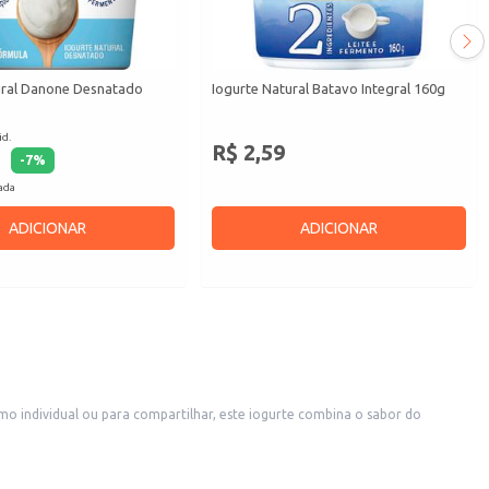
ural Danone Desnatado
Iogurte Natural Batavo Integral 160g
id.
R$ 2,59
-
7
%
cada
ADICIONAR
ADICIONAR
o individual ou para compartilhar, este iogurte combina o sabor do