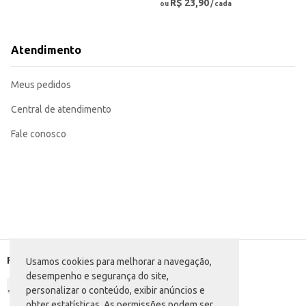
R$ 23,90
ou
/ cada
Atendimento
Meus pedidos
Central de atendimento
Fale conosco
Formas de pagamento
Usamos cookies para melhorar a navegação,
desempenho e segurança do site,
personalizar o conteúdo, exibir anúncios e
obter estatísticas. As permissões podem ser