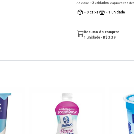
Adicione
+
2
unidade
s
e aproveite o de
= 0 caixa
= 1 unidade
Resumo da compra:
1
unidade
·
R$ 3,39