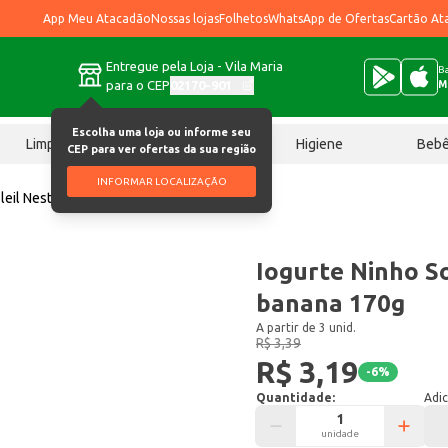
App Meu Atacadão
Nossas lojas
Folhetos
WhatsApp de Ofertas
Cartão At
Entregue pela Loja - Vila Maria
Ba
para o CEP
02170-901
M
Escolha uma loja ou informe seu
Limpeza
Chocolates
Higiene
Beb
CEP para ver ofertas da sua região
INFORMAR LOCALIZAÇÃO
oleil Nestlé Maçã e banana 170g
Iogurte Ninho So
banana 170g
A partir de 3 unid.
R$ 3,39
R$ 3,19
-
6
%
Quantidade:
Adic
unidade