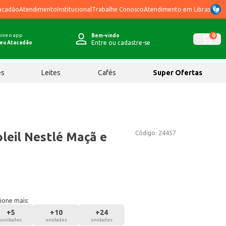
acadão
Atendimento
Institucional
Trabalhe Conosco
Atendimento em Libras
ixe o app
0
Bem-vindo
Entre ou cadastre-se
eu Atacadão
ês
Leites
Cafés
Super Ofertas
Código:
24457
leil Nestlé Maçã e
ione mais:
+
5
+
10
+
24
unidades
unidades
unidades