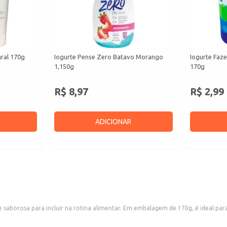
gral 170g
Iogurte Pense Zero Batavo Morango
Iogurte Faze
1,150g
170g
R$ 8,97
R$ 2,99
ADICIONAR
 saborosa para incluir na rotina alimentar. Em embalagem de 170g, é ideal par