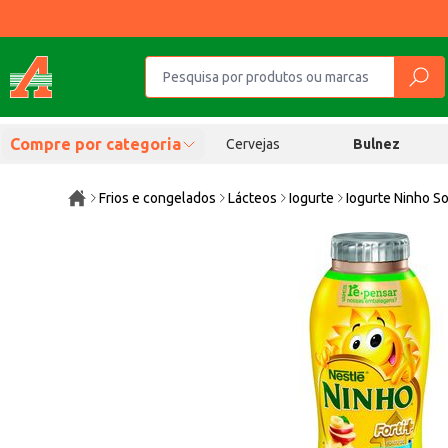
Compre por categoria
Cervejas
Bulnez
Frios e congelados
Lácteos
Iogurte
Iogurte Ninho S