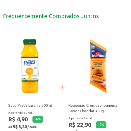
Uma opção para lanches entre as refeições, fornecendo energia.
Pode ser consumido puro ou adicionado a frutas e cereais.
Ideal para revenda em mercados, lanchonetes e estabelecimentos que buscam
Frequentemente Comprados Juntos
Com o Iogurte Ninho Soleil, você oferece uma opção deliciosa e nutritiva par
Suco Prat's Laranja 300ml
Requeijão Cremoso Ipanema
Sabor Cheddar 400g
A partir de 3 unid.
R$ 4,90
A partir de 3 unid.
-
6
%
R$ 22,90
-
4
%
R$ 5,20
ou
/ cada