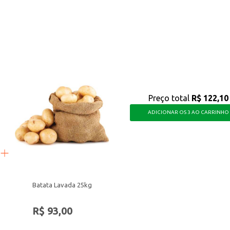
 oferecer opções saudáveis e saborosas.
a seus clientes, com a qualidade e confiança da marca Nestlé.
Preço total
R$ 122,10
ADICIONAR OS 3 AO CARRINHO
Batata Lavada 25kg
R$ 93,00