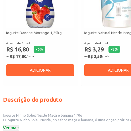
Iogurte Danone Morango 1,25kg
Iogurte Natural Nestlé Inte
A partir de 2 unid.
A partir de 4 unid.
R$ 16,80
R$ 3,29
-
6
%
-
8
%
R$ 17,80
R$ 3,59
ou
/ cada
ou
/ cada
ADICIONAR
ADICIONAR
Descrição do produto
Iogurte Ninho Soleil Nestlé Maçã e banana 170g
O Iogurte Ninho Soleil Nestlé, no sabor maçã e banana, é uma opção prática e
Dicas de Uso:
Ver mais
Perfeito para um café da manhã rápido e nutritivo.