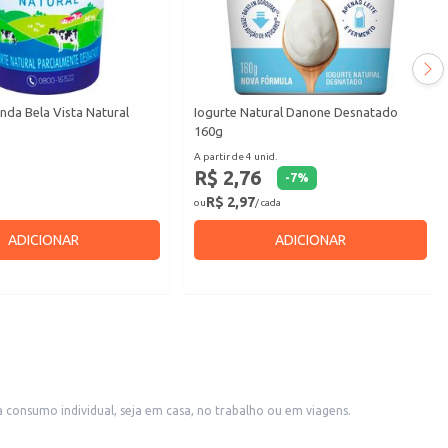
nda Bela Vista Natural
Iogurte Natural Danone Desnatado
160g
A partir de 4 unid.
R$ 2,76
-
7
%
R$ 2,97
ou
/ cada
ADICIONAR
ADICIONAR
a consumo individual, seja em casa, no trabalho ou em viagens.