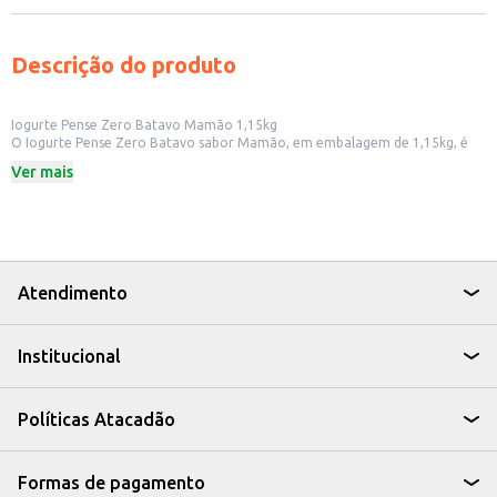
Descrição do produto
Iogurte Pense Zero Batavo Mamão 1,15kg
O Iogurte Pense Zero Batavo sabor Mamão, em embalagem de 1,15kg, é
uma opção para quem busca um produto saboroso e com menos calorias.
Ver mais
Ideal para quem procura uma alternativa para incluir no café da manhã,
lanches ou como ingrediente em receitas.
Dicas de Uso:
Pode ser consumido puro, como parte de uma refeição leve.
Utilize em receitas de smoothies e vitaminas.
Adicione a frutas picadas para um lanche refrescante.
Pode ser utilizado em preparações de molhos para saladas.
Atendimento
O Iogurte Pense Zero Batavo Mamão é uma escolha prática e versátil para
o dia a dia, oferecendo uma opção saborosa para quem busca um estilo de
vida equilibrado.
Institucional
Políticas Atacadão
Formas de pagamento