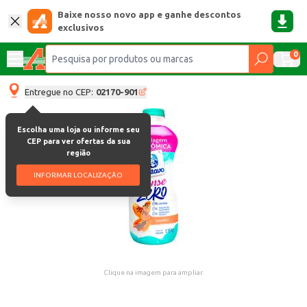
Baixe nosso novo app e ganhe descontos
exclusivos
0
Entregue no CEP:
02170-901
Escolha uma loja ou informe seu
CEP para ver ofertas da sua
região
INFORMAR LOCALIZAÇÃO
Clique na imagem para ampliar.