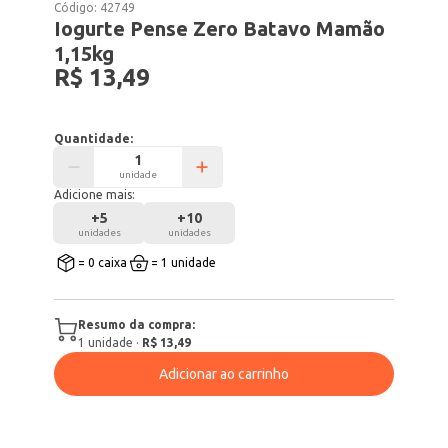
Código:
42749
Iogurte Pense Zero Batavo Mamão
1,15kg
R$ 13,49
Quantidade:
unidade
Adicione mais:
+
5
+
10
unidades
unidades
= 0 caixa
= 1 unidade
Resumo da compra:
1
unidade
·
R$ 13,49
Adicionar ao carrinho