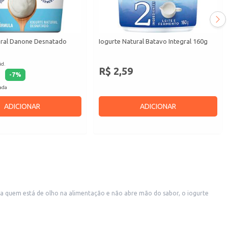
ural Danone Desnatado
Iogurte Natural Batavo Integral 160g
id.
R$ 2,59
-
7
%
cada
ADICIONAR
ADICIONAR
 quem está de olho na alimentação e não abre mão do sabor, o iogurte