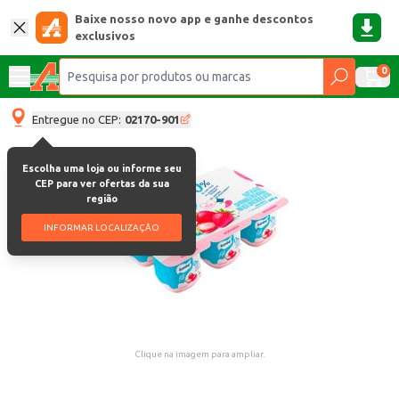
Baixe nosso novo app e ganhe descontos
exclusivos
0
Entregue no CEP:
02170-901
Escolha uma loja ou informe seu
CEP para ver ofertas da sua
região
INFORMAR LOCALIZAÇÃO
Clique na imagem para ampliar.