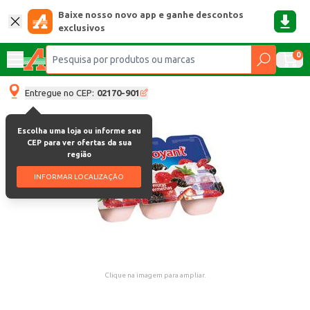
Baixe nosso novo app e ganhe descontos
exclusivos
0
Entregue no CEP:
02170-901
Escolha uma loja ou informe seu
CEP para ver ofertas da sua
região
INFORMAR LOCALIZAÇÃO
Clique na imagem para ampliar.