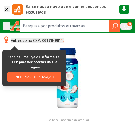
Baixe nosso novo app e ganhe descontos
exclusivos
0
Entregue no CEP:
02170-901
Escolha uma loja ou informe seu
CEP para ver ofertas da sua
região
INFORMAR LOCALIZAÇÃO
Clique na imagem para ampliar.