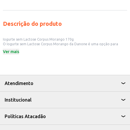
Descrição do produto
Iogurte sem Lactose Corpus Morango 170g
O Iogurte sem Lactose Corpus Morango da Danone é uma opção para
quem busca um iogurte saboroso e adequado para dietas com restrição à
Ver mais
lactose. Em embalagem de 170g, é ideal para consumo individual ou para
complementar suas refeições.
Dicas de Uso:
Perfeito para o consumo no café da manhã ou lanche da tarde.
Pode ser consumido puro, adicionado a frutas, cereais ou granola.
Uma alternativa para quem busca um lanche prático e saboroso.
O Iogurte sem Lactose Corpus Morango da Danone é uma escolha prática e
Atendimento
saborosa para quem busca uma opção sem lactose, mantendo o prazer de
consumir um iogurte cremoso e com sabor de morango.
Institucional
Políticas Atacadão