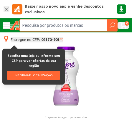
Baixe nosso novo app e ganhe descontos
exclusivos
0
Entregue no CEP:
02170-901
Escolha uma loja ou informe seu
CEP para ver ofertas da sua
região
INFORMAR LOCALIZAÇÃO
Clique na imagem para ampliar.