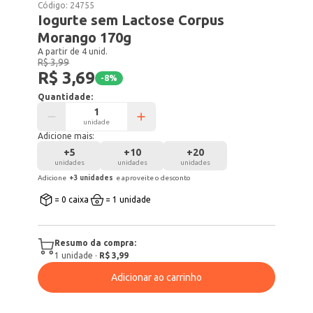
Código:
24755
Iogurte sem Lactose Corpus
Morango 170g
A partir de 4 unid.
R$ 3,99
R$ 3,69
-
8
%
Quantidade:
unidade
Adicione mais:
+
5
+
10
+
20
unidades
unidades
unidades
Adicione
+
3
unidade
s
e aproveite o desconto
= 0 caixa
= 1 unidade
Resumo da compra:
1
unidade
·
R$ 3,99
Adicionar ao carrinho