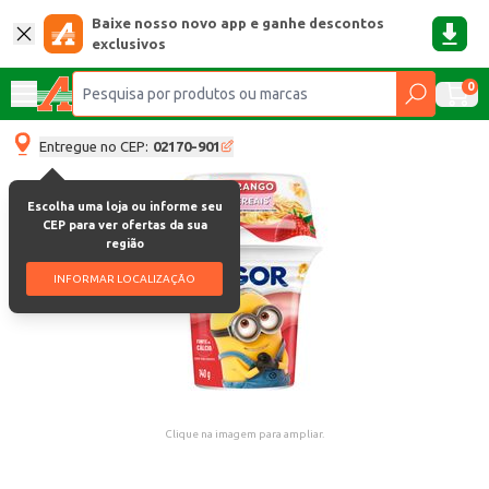
Baixe nosso novo app e ganhe descontos
exclusivos
0
Entregue no CEP:
02170-901
Escolha uma loja ou informe seu
CEP para ver ofertas da sua
região
INFORMAR LOCALIZAÇÃO
Clique na imagem para ampliar.