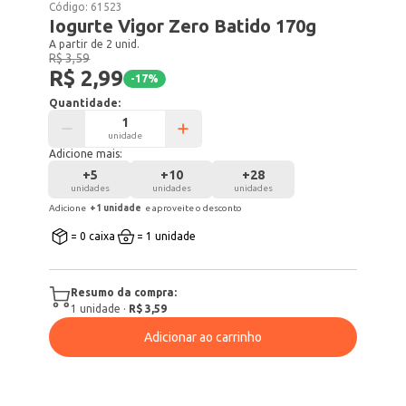
Código:
61523
Iogurte Vigor Zero Batido 170g
A partir de 2 unid.
R$ 3,59
R$ 2,99
-
17
%
Quantidade:
unidade
Adicione mais:
+
5
+
10
+
28
unidades
unidades
unidades
Adicione
+
1
unidade
e aproveite o desconto
= 0 caixa
= 1 unidade
Resumo da compra:
1
unidade
·
R$ 3,59
Adicionar ao carrinho