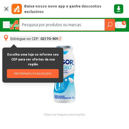
Baixe nosso novo app e ganhe descontos
exclusivos
0
Entregue no CEP:
02170-901
Escolha uma loja ou informe seu
CEP para ver ofertas da sua
região
INFORMAR LOCALIZAÇÃO
Clique na imagem para ampliar.