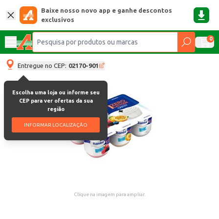
Baixe nosso novo app e ganhe descontos
exclusivos
0
Entregue no CEP:
02170-901
Escolha uma loja ou informe seu
CEP para ver ofertas da sua
região
INFORMAR LOCALIZAÇÃO
Clique na imagem para ampliar.