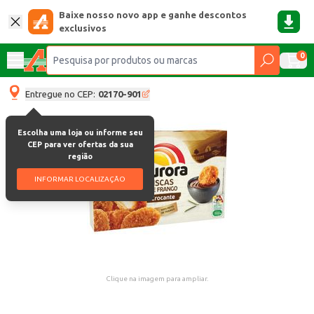
Baixe nosso novo app e ganhe descontos
exclusivos
0
Entregue no CEP:
02170-901
Escolha uma loja ou informe seu
CEP para ver ofertas da sua
região
INFORMAR LOCALIZAÇÃO
Clique na imagem para ampliar.