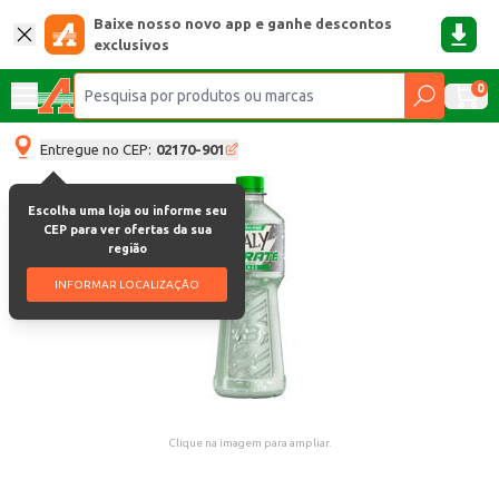
Baixe nosso novo app e ganhe descontos
exclusivos
0
Entregue no CEP:
02170-901
Escolha uma loja ou informe seu
CEP para ver ofertas da sua
região
INFORMAR LOCALIZAÇÃO
Clique na imagem para ampliar.