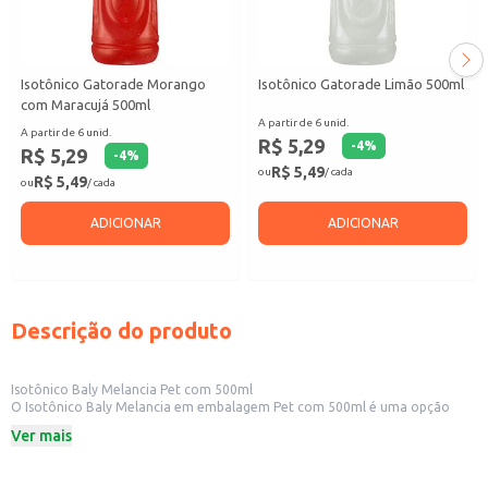
Isotônico Gatorade Morango
Isotônico Gatorade Limão 500ml
com Maracujá 500ml
A partir de 6 unid.
A partir de 6 unid.
R$ 5,29
-
4
%
R$ 5,29
-
4
%
R$ 5,49
ou
/ cada
R$ 5,49
ou
/ cada
ADICIONAR
ADICIONAR
Descrição do produto
Isotônico Baly Melancia Pet com 500ml
O Isotônico Baly Melancia em embalagem Pet com 500ml é uma opção
prática e refrescante para hidratação. Ideal para consumo individual ou
Ver mais
para revenda em pequenos comércios, como lojas de conveniência,
academias e lanchonetes. Sua embalagem individual facilita o transporte e
o consumo.