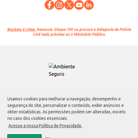
Racismo é crime.
Denuncie. Disque 100 ou procure a Delegacia de Polícia
Civil mais próxima ou o Ministério Público.
Atacadão S.A.
Usamos cookies para melhorar a navegação, desempenho e
Avenida Morvan Dias de Figueiredo, 6169, Vila Maria, São Paulo - SP | CEP
segurança do site, personalizar o conteúdo, exibir anúncios e
02170-901 | CNPJ: 75.315.333/0001-09
obter estatísticas. As permissões podem ser alteradas, exceto
Envio de documentos administrativos e jurídicos:
no caso dos cookies essenciais.
Avenida Morvan Dias de Figueiredo, 6169, Vila Maria, São Paulo - SP | CEP
Acesse a nossa Política de Privacidade.
02170-901
faleconosco@atacadao.com.br