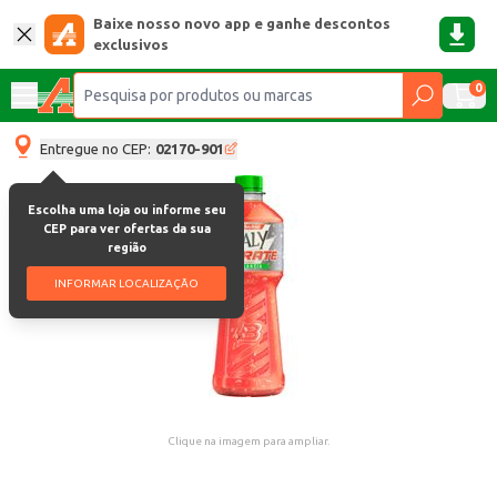
Baixe nosso novo app e ganhe descontos
exclusivos
0
Entregue no CEP:
02170-901
Escolha uma loja ou informe seu
CEP para ver ofertas da sua
região
INFORMAR LOCALIZAÇÃO
Clique na imagem para ampliar.