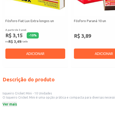
Fósforo Fiat Lux Extra longos un
Fósforo Paraná 10 un
A partir de 3 unid.
R$ 3,15
R$ 3,89
-
10
%
R$ 3,49
ou
/ cada
ADICIONAR
ADICIONAR
Descrição do produto
Isqueiro Cricket Mini - 10 Unidades
O Isqueiro Cricket Mini é uma opção prática e compacta para diversas necessi
o perfeito para ter sempre à mão.
Ver mais
Dicas de Uso:
Acendimento de fogões e churrasqueiras.
Ideal para uso doméstico e em atividades ao ar livre.