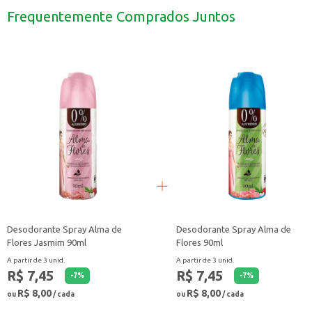
Prático para acender velas e incensos.
Frequentemente Comprados Juntos
Com o Isqueiro Cricket Mini, você tem a praticidade e a segurança que precisa 
Desodorante Spray Alma de
Desodorante Spray Alma de
Flores Jasmim 90ml
Flores 90ml
A partir de 3 unid.
A partir de 3 unid.
R$ 7,45
R$ 7,45
-
7
%
-
7
%
R$ 8,00
R$ 8,00
ou
/ cada
ou
/ cada