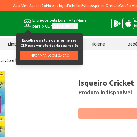
App Meu Atacadão
Nossas lojas
Folhetos
WhatsApp de Ofertas
Cartão At
Entregue pela Loja - Vila Maria
Ba
para o CEP
02170-901
M
Escolha uma loja ou informe seu
Limpeza
Chocolates
Higiene
Beb
CEP para ver ofertas da sua região
INFORMAR LOCALIZAÇÃO
carvão e lenha
Isqueiro Cricket Mini 10 un
Isqueiro Cricket
Produto indisponível