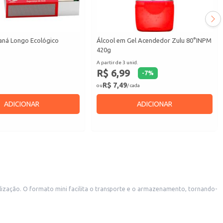
aná Longo Ecológico
Álcool em Gel Acendedor Zulu 80°INPM
420g
A partir de 3 unid.
R$ 6,99
-
7
%
R$ 7,49
ou
/ cada
ADICIONAR
ADICIONAR
tilização. O formato mini facilita o transporte e o armazenamento, tornando-