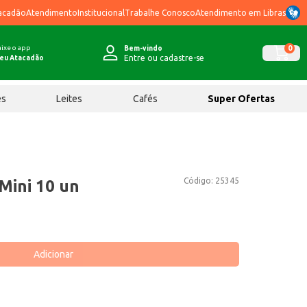
acadão
Atendimento
Institucional
Trabalhe Conosco
Atendimento em Libras
ixe o app
0
Bem-vindo
Entre ou cadastre-se
eu Atacadão
ês
Leites
Cafés
Super Ofertas
Código:
25345
 Mini 10 un
Adicionar