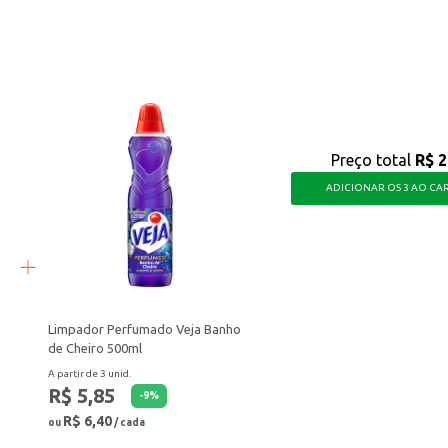
para diversas tarefas do dia a dia. Uma solução simples e eficiente para suas ne
Preço total
R$ 2
ADICIONAR OS 3 AO CA
Limpador Perfumado Veja Banho
de Cheiro 500ml
A partir de 3 unid.
R$ 5,85
-
9
%
R$ 6,40
ou
/ cada