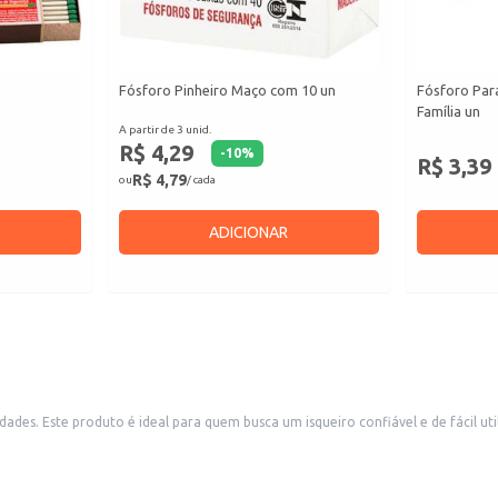
Fósforo Pinheiro Maço com 10 un
Fósforo Par
Família un
A partir de 3 unid.
R$ 4,29
-
10
%
R$ 3,39
R$ 4,79
ou
/ cada
ADICIONAR
dades. Este produto é ideal para quem busca um isqueiro confiável e de fácil u