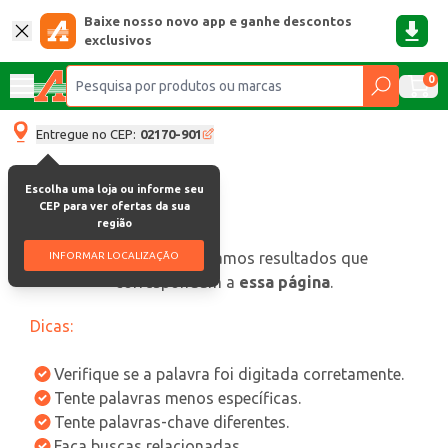
Baixe nosso novo app e ganhe descontos
exclusivos
0
Entregue no CEP:
02170-901
Escolha uma loja ou informe seu
CEP para ver ofertas da sua
região
oops, não encontramos resultados que
INFORMAR LOCALIZAÇÃO
correspondam a
essa página
.
Dicas:
Verifique se a palavra foi digitada corretamente.
Tente palavras menos específicas.
Tente palavras-chave diferentes.
Faça buscas relacionadas.