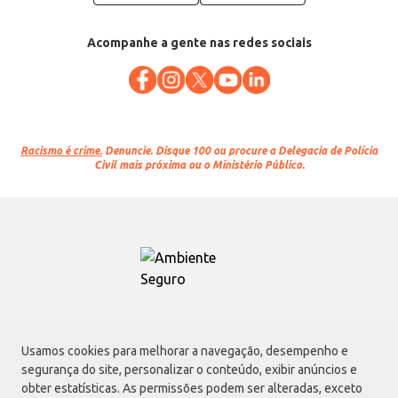
Acompanhe a gente nas redes sociais
Racismo é crime.
Denuncie. Disque 100 ou procure a Delegacia de Polícia
Civil mais próxima ou o Ministério Público.
Atacadão S.A.
Usamos cookies para melhorar a navegação, desempenho e
Avenida Morvan Dias de Figueiredo, 6169, Vila Maria, São Paulo - SP | CEP
segurança do site, personalizar o conteúdo, exibir anúncios e
02170-901 | CNPJ: 75.315.333/0001-09
obter estatísticas. As permissões podem ser alteradas, exceto