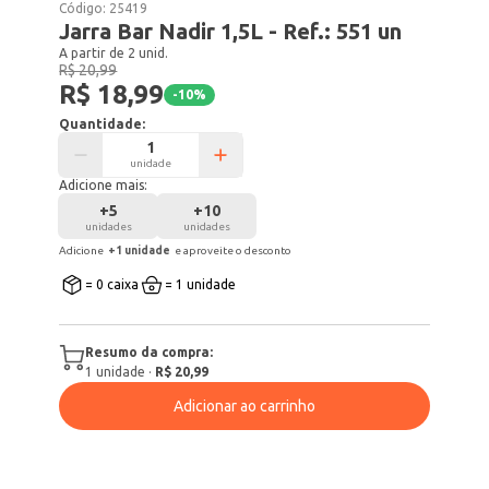
Código:
25419
Jarra Bar Nadir 1,5L - Ref.: 551 un
A partir de 2 unid.
R$ 20,99
R$ 18,99
-
10
%
Quantidade:
unidade
Adicione mais:
+
5
+
10
unidades
unidades
Adicione
+
1
unidade
e aproveite o desconto
= 0 caixa
= 1 unidade
Resumo da compra:
1
unidade
·
R$ 20,99
Adicionar ao carrinho