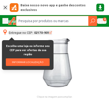
Baixe nosso novo app e ganhe descontos
exclusivos
0
Entregue no CEP:
02170-901
Escolha uma loja ou informe seu
CEP para ver ofertas da sua
região
INFORMAR LOCALIZAÇÃO
Clique na imagem para ampliar.