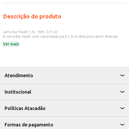
Descrição do produto
Jarra Bar Nadir 1,5L - Ref.: 551 un
A Jarra Bar Nadir com capacidade para 1,5L é ideal para servir diversas
bebidas, como sucos, água aromatizada e outras bebidas. Seu design
Ver mais
simples e funcional a torna adequada para uso em casa, em
estabelecimentos comerciais ou para revenda em pequenos comércios.
Dicas de Uso:
Sirva sucos e refrescos em almoços e jantares.
Utilize para preparar e servir água saborizada com frutas e ervas.
Ideal para bares e restaurantes que buscam uma opção prática e elegante.
Perfeita para revenda em lojas de utilidades domésticas.
Atendimento
A Jarra Bar Nadir é uma opção versátil e acessível para quem busca
praticidade e um bom custo-benefício no dia a dia.
Institucional
Políticas Atacadão
Formas de pagamento