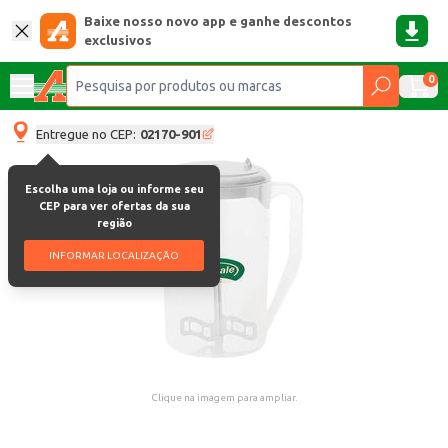
Baixe nosso novo app e ganhe descontos
exclusivos
0
Entregue no CEP:
02170-901
Escolha uma loja ou informe seu
CEP para ver ofertas da sua
região
INFORMAR LOCALIZAÇÃO
Clique na imagem para ampliar.