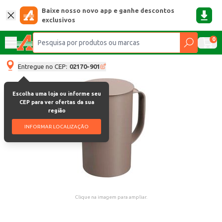
Baixe nosso novo app e ganhe descontos
exclusivos
0
Entregue no CEP:
02170-901
Escolha uma loja ou informe seu
CEP para ver ofertas da sua
região
INFORMAR LOCALIZAÇÃO
Clique na imagem para ampliar.