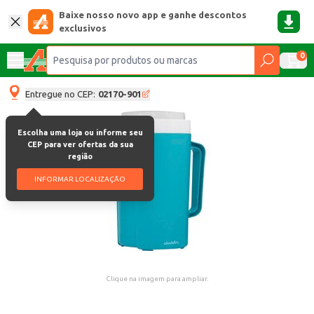
Baixe nosso novo app e ganhe descontos
exclusivos
0
Entregue no CEP:
02170-901
Escolha uma loja ou informe seu
CEP para ver ofertas da sua
região
INFORMAR LOCALIZAÇÃO
Clique na imagem para ampliar.