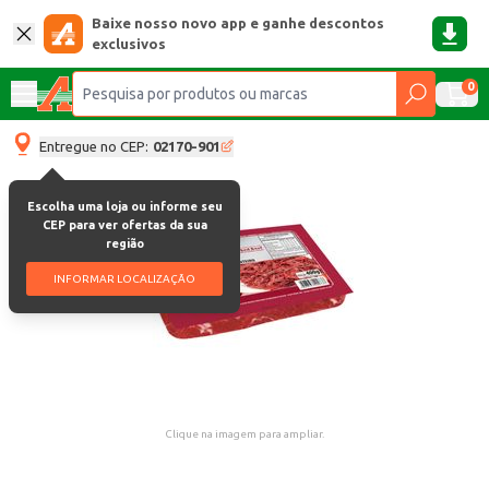
Baixe nosso novo app e ganhe descontos
exclusivos
0
Entregue no CEP:
02170-901
Escolha uma loja ou informe seu
CEP para ver ofertas da sua
região
INFORMAR LOCALIZAÇÃO
Clique na imagem para ampliar.