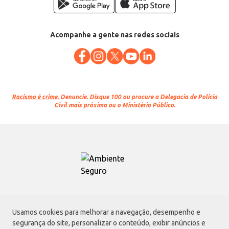
Acompanhe a gente nas redes sociais
Racismo é crime.
Denuncie. Disque 100 ou procure a Delegacia de Polícia
Civil mais próxima ou o Ministério Público.
Atacadão S.A.
Usamos cookies para melhorar a navegação, desempenho e
Avenida Morvan Dias de Figueiredo, 6169, Vila Maria, São Paulo - SP | CEP
segurança do site, personalizar o conteúdo, exibir anúncios e
02170-901 | CNPJ: 75.315.333/0001-09