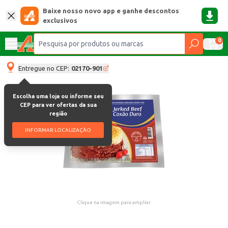
Baixe nosso novo app e ganhe descontos
exclusivos
0
Entregue no CEP:
02170-901
Escolha uma loja ou informe seu
CEP para ver ofertas da sua
região
INFORMAR LOCALIZAÇÃO
Clique na imagem para ampliar.