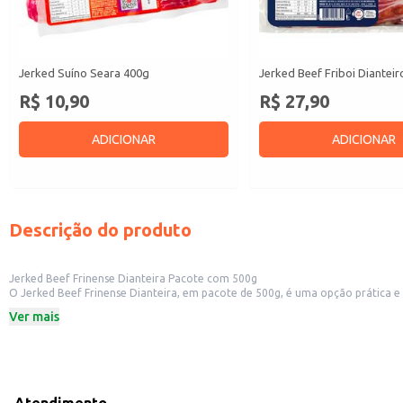
Jerked Suíno Seara 400g
Jerked Beef Friboi Diantei
R$ 10,90
R$ 27,90
ADICIONAR
ADICIONAR
Descrição do produto
Jerked Beef Frinense Dianteira Pacote com 500g
O Jerked Beef Frinense Dianteira, em pacote de 500g, é uma opção prática e versátil para diversos usos. Sua apresentação em pacote facilita o armazenamento e o ma
restaurant
Ver mais
Dicas de uso:
Pode ser utilizado como ingrediente principal em diversos pratos, adicionand
Ideal para preparo de aperitivos, petiscos e entradas em bares e restaurantes
Serve como base para receitas que exigem carne seca desfiada ou em cubos.
Adequado para revenda em lojas de produtos alimentícios, mercearias e aço
O Jerked Beef Frinense Dianteira oferece um produto de qualidade, pronto 