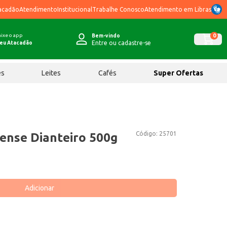
acadão
Atendimento
Institucional
Trabalhe Conosco
Atendimento em Libras
ixe o app
0
Bem-vindo
Entre ou cadastre-se
eu Atacadão
ês
Leites
Cafés
Super Ofertas
Código:
25701
nense Dianteiro 500g
Adicionar