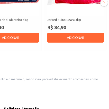
Friboi Dianteiro 5kg
Jerked Suíno Seara 3kg
90
R$ 84,90
ADICIONAR
ADICIONAR
eparo de refeições.
um sabor característico. Sua praticidade e rendimento o tornam uma