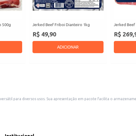
ro 500g
Jerked Beef Friboi Dianteiro 1kg
Jerked Beef 
R$ 49,90
R$ 269,
ADICIONAR
nuseio, sendo ideal para estabelecimentos comerciais como
es, bares e mercearias que oferecem produtos alimentícios. Também é uma boa escolha para consumidores que buscam praticidade no pr
o sabor e textura únicos.
.
ugues.
para o uso, contribuindo para a otimização do tempo de preparo e oferecendo 