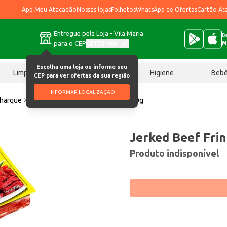
App Meu Atacadão
Nossas lojas
Folhetos
WhatsApp de Ofertas
Cartão At
Entregue pela Loja - Vila Maria
Ba
para o CEP
02170-901
M
Escolha uma loja ou informe seu
Limpeza
Chocolates
Higiene
Beb
CEP para ver ofertas da sua região
INFORMAR LOCALIZAÇÃO
harque
Jerked Beef Frinense Dianteiro 500g
Jerked Beef Fri
Produto indisponível