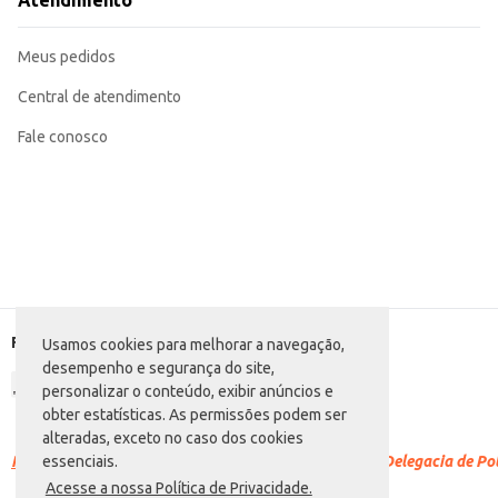
Atendimento
excelente opção para o seu negócio ou consumo doméstico.
Marca: Frinense
Departamento: Carnes, aves e peixes
Meus pedidos
Categoria: Charque
Conteúdo: 500g
EAN: 7898044485005
Central de atendimento
Fale conosco
Formas de pagamento
Usamos cookies para melhorar a navegação,
desempenho e segurança do site,
personalizar o conteúdo, exibir anúncios e
obter estatísticas. As permissões podem ser
alteradas, exceto no caso dos cookies
Racismo é crime.
Denuncie. Disque 100 ou procure a Delegacia de Polí
essenciais.
Acesse a nossa Política de Privacidade.