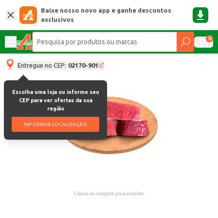
Baixe nosso novo app e ganhe descontos
exclusivos
0
Entregue no CEP:
02170-901
Escolha uma loja ou informe seu
CEP para ver ofertas da sua
região
INFORMAR LOCALIZAÇÃO
Clique na imagem para ampliar.