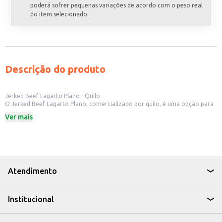
poderá sofrer pequenas variações de acordo com o peso real
do item selecionado.
Descrição do produto
Jerked Beef Lagarto Plano - Quilo
O Jerked Beef Lagarto Plano, comercializado por quilo, é uma opção para
quem busca praticidade e sabor. Ideal para estabelecimentos comerciais
Ver mais
como restaurantes e açougues, o produto oferece versatilidade no
preparo de diversas receitas.
Dicas de Uso:
Perfeito para o preparo de pratos como escondidinho, baião de dois e
outros pratos típicos.
Pode ser utilizado em petiscos e aperitivos.
Uma opção para quem busca uma carne com sabor marcante e fácil de
Atendimento
preparar.
O Jerked Beef Lagarto Plano, da marca Atacadão S/A, é uma escolha que
combina praticidade e sabor para o seu negócio.
Institucional