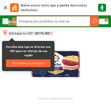
Baixe nosso novo app e ganhe descontos
exclusivos
0
Entregue no CEP:
02170-901
Escolha uma loja ou informe seu
CEP para ver ofertas da sua
região
INFORMAR LOCALIZAÇÃO
Clique na imagem para ampliar.