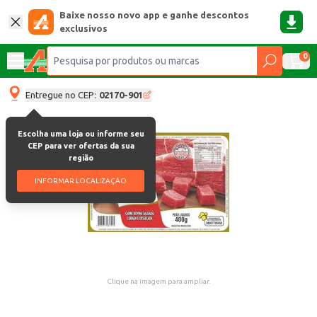
Baixe nosso novo app e ganhe descontos
exclusivos
0
Entregue no CEP:
02170-901
Escolha uma loja ou informe seu
CEP para ver ofertas da sua
região
INFORMAR LOCALIZAÇÃO
Clique na imagem para ampliar.