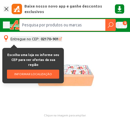
Baixe nosso novo app e ganhe descontos
exclusivos
0
Entregue no CEP:
02170-901
Escolha uma loja ou informe seu
CEP para ver ofertas da sua
região
INFORMAR LOCALIZAÇÃO
Clique na imagem para ampliar.