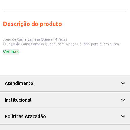
Descrição do produto
Jogo de Cama Camesa Queen - 4 Peças
O Jogo de Cama Camesa Queen, com 4 peças, é ideal para quem busca
renovar o enxoval com praticidade e conforto. Perfeito para uso
Ver mais
doméstico, ele oferece uma solução completa para a sua cama.
Este jogo de cama é uma opção para quem procura uma solução completa
e prática para o quarto.
Dicas de Uso:
Ideal para uso diário em sua casa.
Renove a decoração do seu quarto de forma simples.
Uma ótima opção para presentear.
Atendimento
Com o Jogo de Cama Camesa Queen, você garante um ambiente mais
agradável e aconchegante, aproveitando o conforto que você merece.
Institucional
Políticas Atacadão