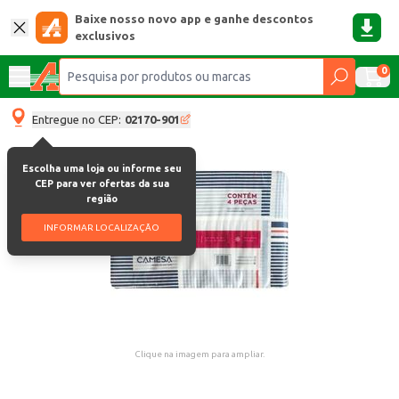
Baixe nosso novo app e ganhe descontos
exclusivos
0
Entregue no CEP:
02170-901
Escolha uma loja ou informe seu
CEP para ver ofertas da sua
região
INFORMAR LOCALIZAÇÃO
Clique na imagem para ampliar.