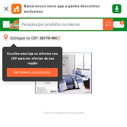
Baixe nosso novo app e ganhe descontos
exclusivos
0
Entregue no CEP:
02170-901
Escolha uma loja ou informe seu
CEP para ver ofertas da sua
região
INFORMAR LOCALIZAÇÃO
Clique na imagem para ampliar.