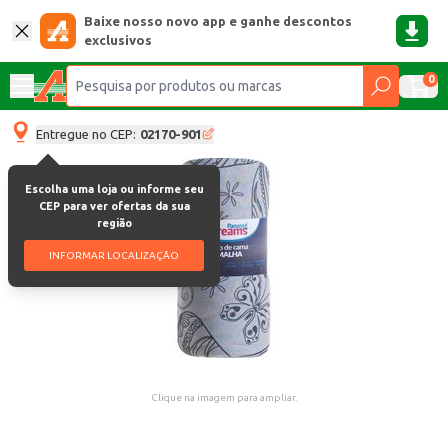
Baixe nosso novo app e ganhe descontos
exclusivos
0
Entregue no CEP:
02170-901
Escolha uma loja ou informe seu
CEP para ver ofertas da sua
região
INFORMAR LOCALIZAÇÃO
Clique na imagem para ampliar.