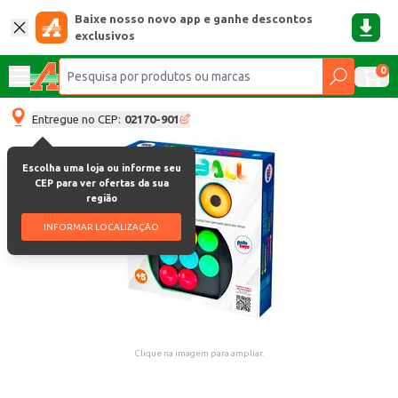
Baixe nosso novo app e ganhe descontos
exclusivos
0
Entregue no CEP:
02170-901
Escolha uma loja ou informe seu
CEP para ver ofertas da sua
região
INFORMAR LOCALIZAÇÃO
Clique na imagem para ampliar.