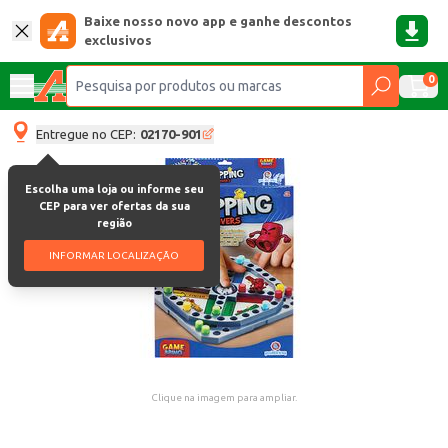
Baixe nosso novo app e ganhe descontos
exclusivos
0
Entregue no CEP:
02170-901
Escolha uma loja ou informe seu
CEP para ver ofertas da sua
região
INFORMAR LOCALIZAÇÃO
Clique na imagem para ampliar.