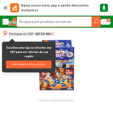
Baixe nosso novo app e ganhe descontos
exclusivos
0
Entregue no CEP:
02170-901
Escolha uma loja ou informe seu
CEP para ver ofertas da sua
região
INFORMAR LOCALIZAÇÃO
Clique na imagem para ampliar.