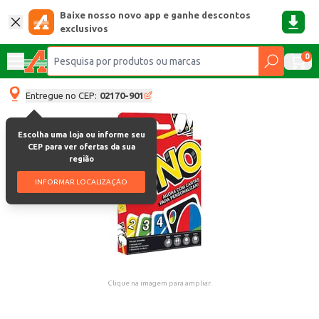
Baixe nosso novo app e ganhe descontos
exclusivos
0
Entregue no CEP:
02170-901
Escolha uma loja ou informe seu
CEP para ver ofertas da sua
região
INFORMAR LOCALIZAÇÃO
Clique na imagem para ampliar.