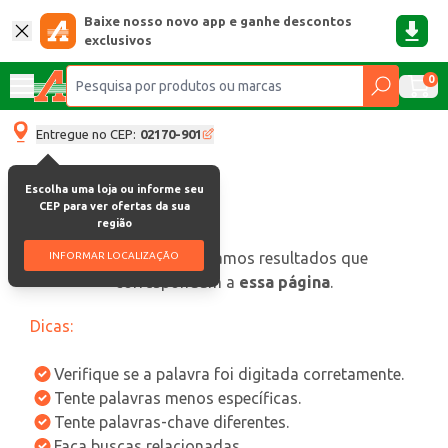
Baixe nosso novo app e ganhe descontos
exclusivos
0
Entregue no CEP:
02170-901
Escolha uma loja ou informe seu
CEP para ver ofertas da sua
região
oops, não encontramos resultados que
INFORMAR LOCALIZAÇÃO
correspondam a
essa página
.
Dicas:
Verifique se a palavra foi digitada corretamente.
Tente palavras menos específicas.
Tente palavras-chave diferentes.
Faça buscas relacionadas.