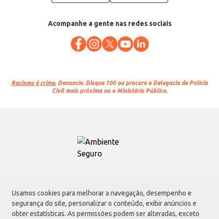
Acompanhe a gente nas redes sociais
Racismo é crime.
Denuncie. Disque 100 ou procure a Delegacia de Polícia
Civil mais próxima ou o Ministério Público.
Atacadão S.A.
Usamos cookies para melhorar a navegação, desempenho e
Avenida Morvan Dias de Figueiredo, 6169, Vila Maria, São Paulo - SP | CEP
segurança do site, personalizar o conteúdo, exibir anúncios e
02170-901 | CNPJ: 75.315.333/0001-09
obter estatísticas. As permissões podem ser alteradas, exceto