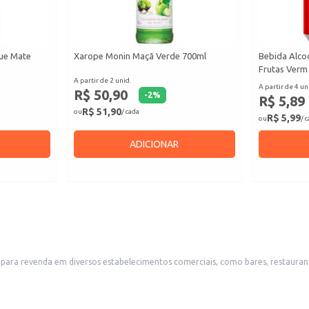
que Mate
Xarope Monin Maçã Verde 700ml
Bebida Alcoó
Frutas Verm
A partir de 2 unid.
A partir de 4 un
R$ 50,90
-
2
%
R$ 5,89
R$ 51,90
ou
/ cada
R$ 5,99
ou
/ 
ADICIONAR
ara revenda em diversos estabelecimentos comerciais, como bares, restaurant