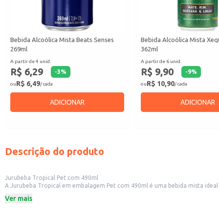
Bebida Alcoólica Mista Beats Senses
Bebida Alcoólica Mista Xe
269ml
362ml
A partir de 4 unid.
A partir de 6 unid.
R$ 6,29
R$ 9,90
-
3
%
-
9
%
R$ 6,49
R$ 10,90
ou
/ cada
ou
/ cada
ADICIONAR
ADICIONAR
Descrição do produto
Jurubeba Tropical Pet com 490ml
A Jurubeba Tropical em embalagem Pet com 490ml é uma bebida mista ideal p
manuseio e o armazenamento.
Ver mais
Ideal para revenda em bares, restaurantes e mercearias.
Embalagem prática em PET de 490ml.
Dicas de Uso: