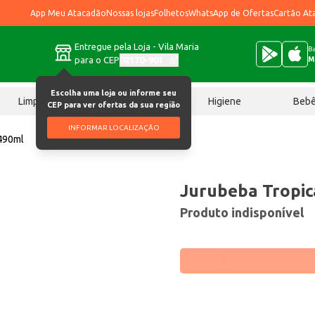
App Meu Atacadão
Nossas lojas
Folhetos
WhatsApp de Ofertas
Cartão At
Entregue pela Loja - Vila Maria
Ba
para o CEP
02170-901
M
Escolha uma loja ou informe seu
Limpeza
Chocolates
Higiene
Beb
CEP para ver ofertas da sua região
INFORMAR LOCALIZAÇÃO
 490ml
Jurubeba Tropic
Produto indisponível