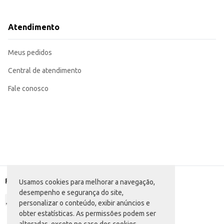
Sirva gelada para melhor experiência.
Pode ser oferecida pura ou como ingrediente em coquetéis.
A Jurubeba Tropical Pet oferece praticidade e um produto de qualidade para s
Atendimento
Meus pedidos
Central de atendimento
Fale conosco
Formas de pagamento
Usamos cookies para melhorar a navegação,
desempenho e segurança do site,
personalizar o conteúdo, exibir anúncios e
obter estatísticas. As permissões podem ser