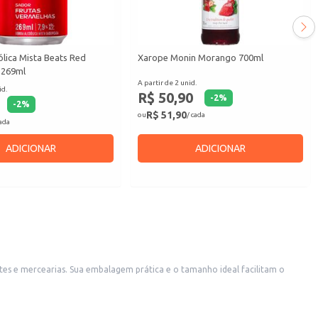
lica Mista Beats Red
Xarope Monin Morango 700ml
 269ml
A partir de 2 unid.
id.
R$ 50,90
-
2
%
-
2
%
R$ 51,90
ou
/ cada
cada
ADICIONAR
ADICIONAR
es e mercearias. Sua embalagem prática e o tamanho ideal facilitam o