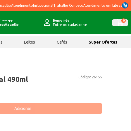
acadão
Atendimento
Institucional
Trabalhe Conosco
Atendimento em Libras
ixe o app
0
Bem-vindo
Entre ou cadastre-se
eu Atacadão
ês
Leites
Cafés
Super Ofertas
Código:
26155
al 490ml
Adicionar