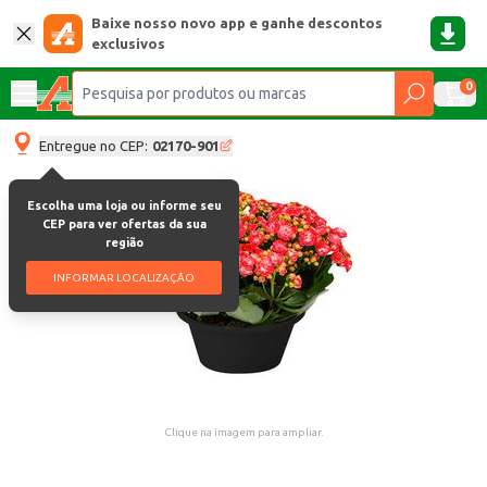
Baixe nosso novo app e ganhe descontos
exclusivos
0
Entregue no CEP:
02170-901
Escolha uma loja ou informe seu
CEP para ver ofertas da sua
região
INFORMAR LOCALIZAÇÃO
Clique na imagem para ampliar.