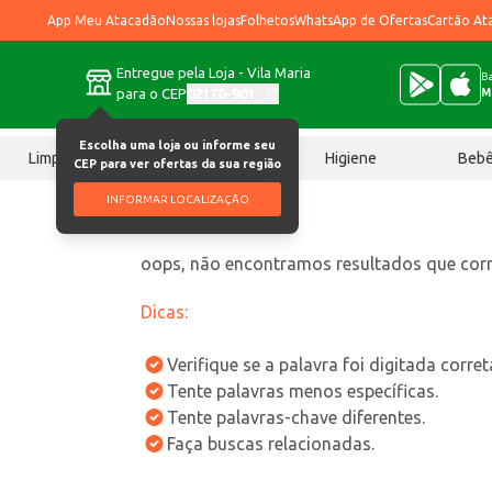
App Meu Atacadão
Nossas lojas
Folhetos
WhatsApp de Ofertas
Cartão At
Entregue pela Loja - Vila Maria
Ba
para o CEP
02170-901
M
Escolha uma loja ou informe seu
Limpeza
Chocolates
Higiene
Beb
CEP para ver ofertas da sua região
INFORMAR LOCALIZAÇÃO
oops, não encontramos resultados que co
Dicas:
Verifique se a palavra foi digitada corre
Tente palavras menos específicas.
Tente palavras-chave diferentes.
Faça buscas relacionadas.