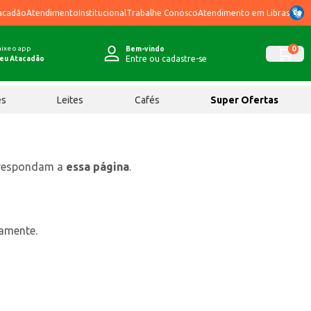
acadão
Atendimento
Institucional
Trabalhe Conosco
Atendimento em Libras
ixe o app
0
Bem-vindo
Entre ou cadastre-se
eu Atacadão
ês
Leites
Cafés
Super Ofertas
rrespondam a
essa página
.
tamente.