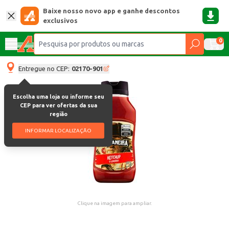
Baixe nosso novo app e ganhe descontos
exclusivos
0
Entregue no CEP:
02170-901
Escolha uma loja ou informe seu
CEP para ver ofertas da sua
região
INFORMAR LOCALIZAÇÃO
Clique na imagem para ampliar.