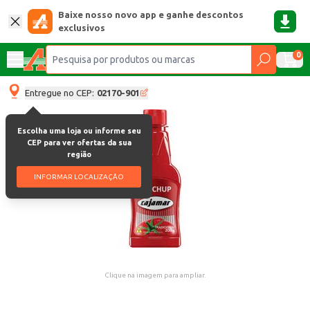
Baixe nosso novo app e ganhe descontos
exclusivos
0
Entregue no CEP:
02170-901
Escolha uma loja ou informe seu
CEP para ver ofertas da sua
região
INFORMAR LOCALIZAÇÃO
Clique na imagem para ampliar.