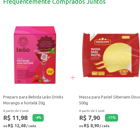
Frequentemente Comprados Juntos
Uma ótima opção para ter sempre à mão em casa, para refeições rápidas e s
Com o Ketchup Cepêra Original, você garante um toque especial aos seus prat
Preparo para Bebida Leão Drinks
Massa para Pastel Siberiann Disc
Morango e hortelã 20g
500g
A partir de 3 unid.
A partir de 5 unid.
R$ 11,98
R$ 7,90
-
4
%
-
11
%
R$ 12,48
R$ 8,90
ou
/ cada
ou
/ cada