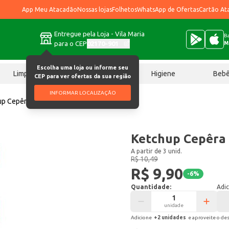
App Meu Atacadão
Nossas lojas
Folhetos
WhatsApp de Ofertas
Cartão At
Entregue pela Loja - Vila Maria
Ba
para o CEP
02170-901
M
Escolha uma loja ou informe seu
Limpeza
Chocolates
Higiene
Beb
CEP para ver ofertas da sua região
INFORMAR LOCALIZAÇÃO
p Cepêra Original 400g
Ketchup Cepêra 
A partir de 3 unid.
R$ 10,49
R$ 9,90
-
6
%
Quantidade:
Adic
unidade
Adicione
+
2
unidade
s
e aproveite o de