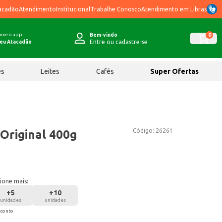
acadão
Atendimento
Institucional
Trabalhe Conosco
Atendimento em Libras
ixe o app
0
Bem-vindo
Entre ou cadastre-se
eu Atacadão
ês
Leites
Cafés
Super Ofertas
Código:
26261
Original 400g
ione mais:
+
5
+
10
unidades
unidades
sconto