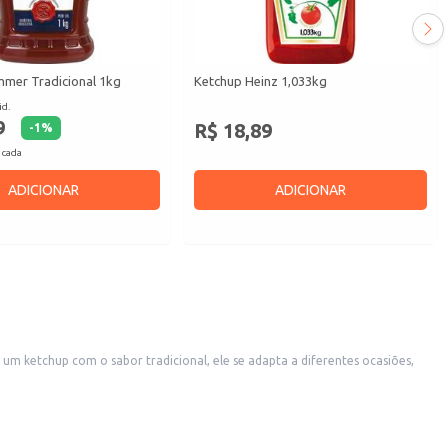
mer Tradicional 1kg
Ketchup Heinz 1,033kg
id.
9
R$ 18,89
-
1
%
 cada
ADICIONAR
ADICIONAR
m ketchup com o sabor tradicional, ele se adapta a diferentes ocasiões,