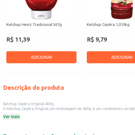
Ketchup Heinz Tradicional 567g
Ketchup Cepêra 1,010kg
R$ 11,39
R$ 9,79
ADICIONAR
ADICIONAR
Descrição do produto
Ketchup Cepêra Original 400g
O Ketchup Cepêra Original, em embalagem de 400g, é um condimento versátil 
desde o uso doméstico até o consumo em estabelecimentos comerciais.
Ver mais
Dicas de Uso:
Ideal para acompanhar batatas fritas, lanches e petiscos.
Pode ser utilizado como ingrediente em receitas, como molhos e marinadas.
Perfeito para restaurantes, lanchonetes e bares, oferecendo um acompanhame