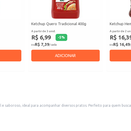
Ketchup Quero Tradicional 400g
Ketchup Hem
A partir de 3 unid.
A partir de 2 un
R$ 6,99
R$ 16,3
-
5
%
R$ 7,39
R$ 16,49
ou
/ cada
ou
/
ADICIONAR
e saboroso, ideal para acompanhar diversos pratos. Perfeito para quem busca u
nto clássico aos seus clientes.