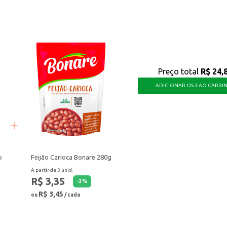
aborosas.
os, agregando sabor e praticidade ao seu dia a dia.
Preço total
R$ 24,
ADICIONAR OS 3 AO CARRI
o
Feijão Carioca Bonare 280g
A partir de 3 unid.
R$ 3,35
-
3
%
R$ 3,45
ou
/ cada