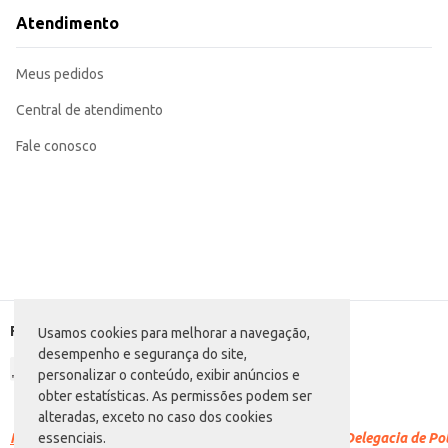
Atendimento
Meus pedidos
Central de atendimento
Fale conosco
Formas de pagamento
Usamos cookies para melhorar a navegação,
desempenho e segurança do site,
personalizar o conteúdo, exibir anúncios e
obter estatísticas. As permissões podem ser
alteradas, exceto no caso dos cookies
Racismo é crime.
Denuncie. Disque 100 ou procure a Delegacia de Polí
essenciais.