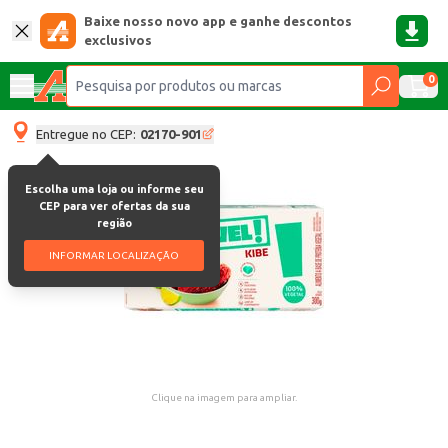
Baixe nosso novo app e ganhe descontos
exclusivos
0
Entregue no CEP:
02170-901
Escolha uma loja ou informe seu
CEP para ver ofertas da sua
região
INFORMAR LOCALIZAÇÃO
Clique na imagem para ampliar.