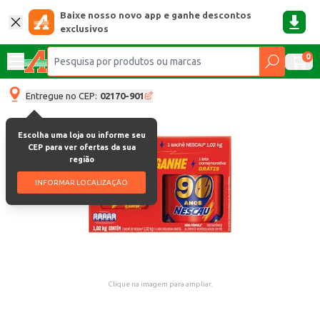
Baixe nosso novo app e ganhe descontos
exclusivos
0
Entregue no CEP:
02170-901
Escolha uma loja ou informe seu
CEP para ver ofertas da sua
região
INFORMAR LOCALIZAÇÃO
Clique na imagem para ampliar.