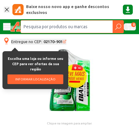
Baixe nosso novo app e ganhe descontos
exclusivos
0
Entregue no CEP:
02170-901
Escolha uma loja ou informe seu
CEP para ver ofertas da sua
região
INFORMAR LOCALIZAÇÃO
Clique na imagem para ampliar.