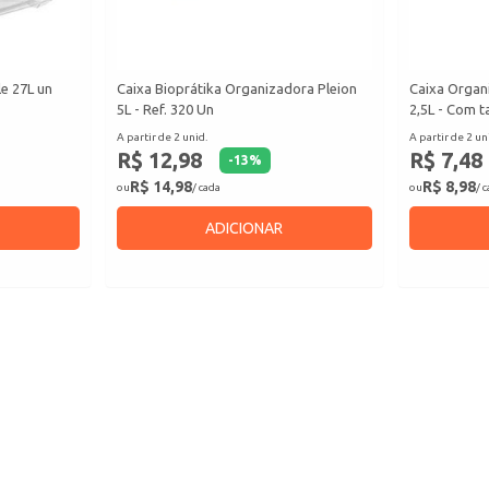
e 27L un
Caixa Bioprátika Organizadora Pleion
Caixa Organi
5L - Ref. 320 Un
2,5L - Com 
A partir de 2 unid.
A partir de 2 un
R$ 12,98
R$ 7,48
-
13
%
R$ 14,98
R$ 8,98
ou
/ cada
ou
/ 
ADICIONAR