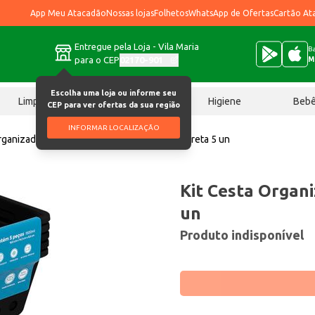
App Meu Atacadão
Nossas lojas
Folhetos
WhatsApp de Ofertas
Cartão At
Entregue pela Loja - Vila Maria
Ba
para o CEP
02170-901
M
Escolha uma loja ou informe seu
Limpeza
Chocolates
Higiene
Beb
CEP para ver ofertas da sua região
INFORMAR LOCALIZAÇÃO
rganizadora
Kit Cesta Organizadora Coza Preta 5 un
Kit Cesta Organ
un
Produto indisponível