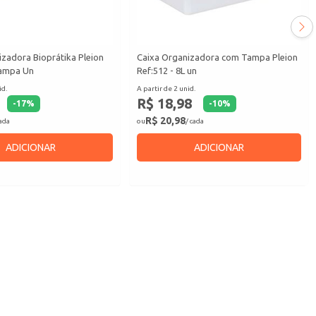
zadora Bioprátika Pleion
Caixa Organizadora com Tampa Pleion
tampa Un
Ref:512 - 8L un
id.
A partir de 2 unid.
R$ 18,98
-
17
%
-
10
%
R$ 20,98
cada
ou
/ cada
ADICIONAR
ADICIONAR