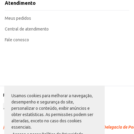
Atendimento
Meus pedidos
Central de atendimento
Fale conosco
Formas de pagamento
Usamos cookies para melhorar a navegação,
desempenho e segurança do site,
personalizar o conteúdo, exibir anúncios e
obter estatísticas. As permissões podem ser
alteradas, exceto no caso dos cookies
Racismo é crime.
Denuncie. Disque 100 ou procure a Delegacia de Polí
essenciais.