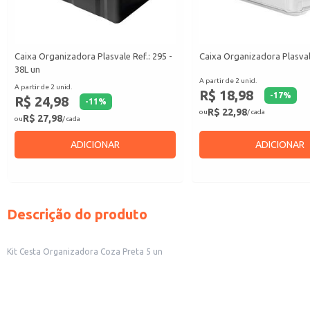
Caixa Organizadora Plasvale Ref.: 295 -
Caixa Organizadora Plasval
38L un
A partir de 2 unid.
A partir de 2 unid.
R$ 18,98
-
17
%
R$ 24,98
-
11
%
R$ 22,98
ou
/ cada
R$ 27,98
ou
/ cada
ADICIONAR
ADICIONAR
Descrição do produto
Kit Cesta Organizadora Coza Preta 5 un