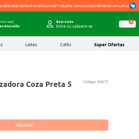
acadão
Atendimento
Institucional
Trabalhe Conosco
Atendimento em Libras
ixe o app
0
Bem-vindo
Entre ou cadastre-se
eu Atacadão
ês
Leites
Cafés
Super Ofertas
Código:
60672
izadora Coza Preta 5
Adicionar