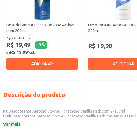
Desodorante Aerossol Rexona Activen
Desodorante Aerossol Dove
men 200ml
200ml
A partir de 3 unid.
R$ 19,49
R$ 19,90
-
3
%
R$ 19,99
ou
/ cada
ADICIONAR
ADICIONAR
Descrição do produto
Kit Desodorante Aerossol Above Hidratação Vanilla Pack com 2x150ml
O Kit Desodorante Aerossol Above Hidratação Vanilla Pack contém duas unid
lojas de conveniência, este kit também é uma opção conveniente para uso d
Ver mais
Marca: Above
Fragrância: Vanilla
Conteúdo: 2 unidades de 150ml cada