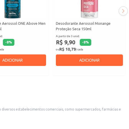
e Aerossol ONE Above Men
Desodorante Aerossol Monange
l
Proteção Seca 150ml
id.
A partir de 3 unid.
R$ 9,90
-
8
%
-
8
%
R$ 10,79
cada
ou
/ cada
ADICIONAR
ADICIONAR
m diversos estabelecimentos comerciais, como supermercados, farmácias e