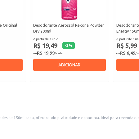
 Original
Desodorante Aerossol Rexona Powder
Desodorant
Dry 200ml
Energy 150m
A partir de 3 unid.
A partir de 3 un
R$ 19,49
R$ 5,99
-
3
%
R$ 19,99
R$ 6,49
ou
/ cada
ou
/ 
ADICIONAR
ades de 150ml cada, oferecendo praticidade e economia. Ideal para revenda e
oméstico.