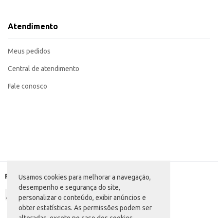
Dicas de Uso:
Agite bem antes de usar.
Aplique a uma distância de 15cm da axila.
Atendimento
Para melhor resultado, aplique após o banho.
O Kit Desodorante Aerossol Above Hidratação Vanilla Pack proporciona prati
Meus pedidos
Central de atendimento
Fale conosco
Formas de pagamento
Usamos cookies para melhorar a navegação,
desempenho e segurança do site,
personalizar o conteúdo, exibir anúncios e
obter estatísticas. As permissões podem ser