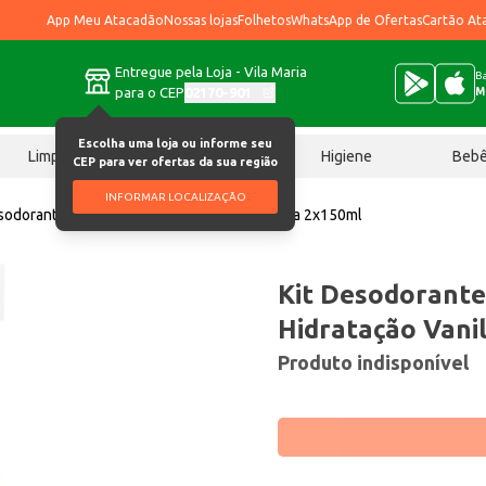
App Meu Atacadão
Nossas lojas
Folhetos
WhatsApp de Ofertas
Cartão At
Entregue pela Loja - Vila Maria
Ba
para o CEP
02170-901
M
Escolha uma loja ou informe seu
Limpeza
Chocolates
Higiene
Beb
CEP para ver ofertas da sua região
INFORMAR LOCALIZAÇÃO
sodorante Aerossol Above Hidratação Vanilla 2x150ml
Kit Desodorante
Hidratação Vani
Produto indisponível