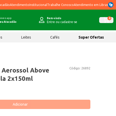
acadão
Atendimento
Institucional
Trabalhe Conosco
Atendimento em Libras
ixe o app
0
Bem-vindo
Entre ou cadastre-se
eu Atacadão
ês
Leites
Cafés
Super Ofertas
Código:
26892
 Aerossol Above
lla 2x150ml
Adicionar