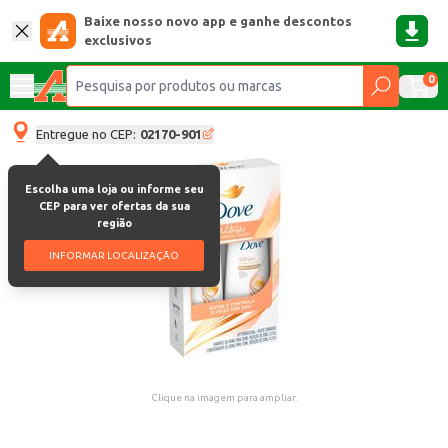
Baixe nosso novo app e ganhe descontos
exclusivos
0
Entregue no CEP:
02170-901
Escolha uma loja ou informe seu
CEP para ver ofertas da sua
região
INFORMAR LOCALIZAÇÃO
Clique na imagem para ampliar.