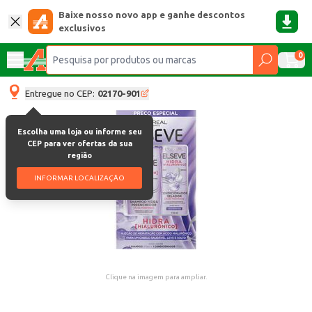
Baixe nosso novo app e ganhe descontos
exclusivos
0
Entregue no CEP:
02170-901
Escolha uma loja ou informe seu
CEP para ver ofertas da sua
região
INFORMAR LOCALIZAÇÃO
Clique na imagem para ampliar.