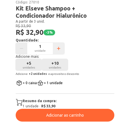
Código:
27010
Kit Elseve Shampoo +
Condicionador Hialurônico
A partir de 3 unid.
R$ 33,90
R$ 32,90
-
3
%
Quantidade:
unidade
Adicione mais:
+
5
+
10
unidades
unidades
Adicione
+
2
unidade
s
e aproveite o desconto
= 0 caixa
= 1 unidade
Resumo da compra:
1
unidade
·
R$ 33,90
Adicionar ao carrinho