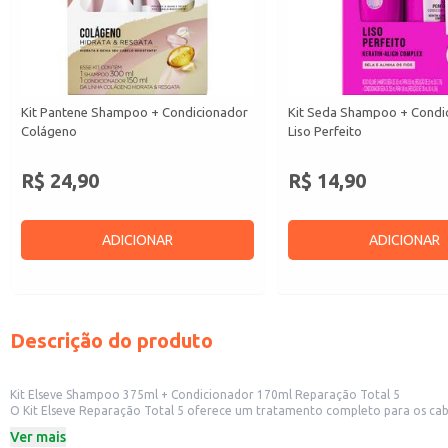
Kit Pantene Shampoo + Condicionador
Kit Seda Shampoo + Condi
Colágeno
Liso Perfeito
R$ 24,90
R$ 14,90
ADICIONAR
ADICIONAR
Descrição do produto
Kit Elseve Shampoo 375ml + Condicionador 170ml Reparação Total 5
O Kit Elseve Reparação Total 5 oferece um tratamento completo para os cabel
porosidade, opacidade e pontas duplas. Ideal para quem busca restaurar a saú
Ver mais
Dicas de Uso: