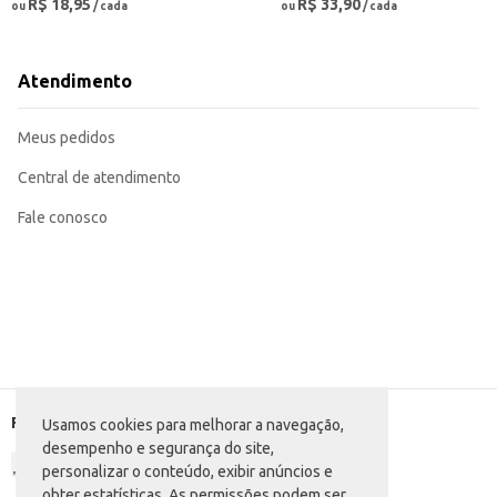
R$ 18,95
R$ 33,90
ou
/ cada
ou
/ cada
Atendimento
Meus pedidos
Central de atendimento
Fale conosco
Formas de pagamento
Usamos cookies para melhorar a navegação,
desempenho e segurança do site,
personalizar o conteúdo, exibir anúncios e
obter estatísticas. As permissões podem ser