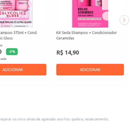
Shampoo 375ml + Cond.
Kit Seda Shampoo + Condicionador
ic Gloss
Ceramidas
id.
0
R$ 14,90
-
3
%
 cada
ADICIONAR
ADICIONAR
parar os cinco sinais de agressão aos fios: quebra, ressecamento,