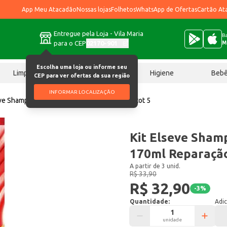
App Meu Atacadão
Nossas lojas
Folhetos
WhatsApp de Ofertas
Cartão At
Entregue pela Loja - Vila Maria
Ba
para o CEP
02170-901
M
Escolha uma loja ou informe seu
Limpeza
Chocolates
Higiene
Beb
CEP para ver ofertas da sua região
INFORMAR LOCALIZAÇÃO
eve Shampoo 375ml+Cond 170ml Reparação tot 5
Kit Elseve Sha
170ml Reparação
A partir de 3 unid.
R$ 33,90
R$ 32,90
-
3
%
Quantidade:
Adic
unidade