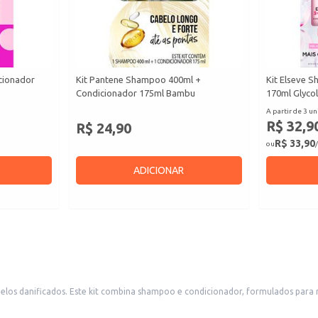
cionador
Kit Pantene Shampoo 400ml +
Kit Elseve 
Condicionador 175ml Bambu
170ml Glycol
A partir de 3 un
R$ 32,9
R$ 24,90
R$ 33,90
ou
/
ADICIONAR
os danificados. Este kit combina shampoo e condicionador, formulados para re
de e a beleza dos cabelos.