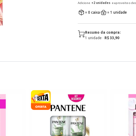
Adicione
+
2
unidade
s
e aproveite o de
= 0 caixa
= 1 unidade
Resumo da compra:
1
unidade
·
R$ 33,90