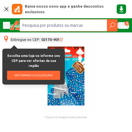
Baixe nosso novo app e ganhe descontos
exclusivos
0
Entregue no CEP:
02170-901
Escolha uma loja ou informe seu
CEP para ver ofertas da sua
região
INFORMAR LOCALIZAÇÃO
Clique na imagem para ampliar.